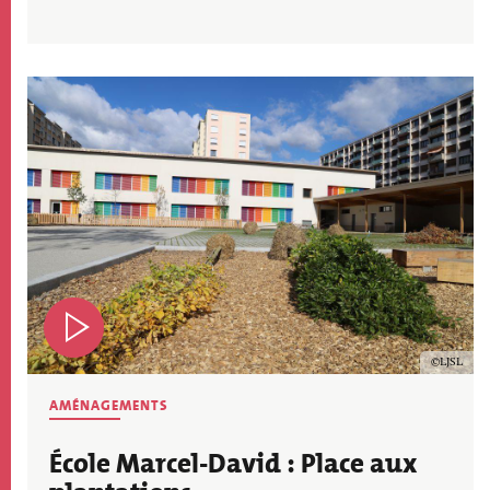
Image
Copyrig
LJSL
AMÉNAGEMENTS
École Marcel-David : Place aux