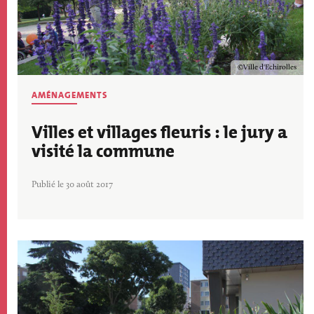
Copyright
Ville d'Echirolles
AMÉNAGEMENTS
Villes et villages fleuris : le jury a
visité la commune
Publié le 30 août 2017
Image