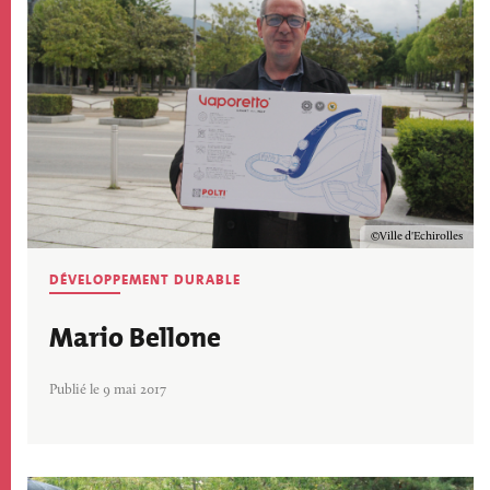
Copyright
Ville d'Echirolles
DÉVELOPPEMENT DURABLE
Mario Bellone
Publié le 9 mai 2017