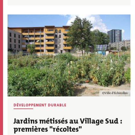
Image
Copyright
Ville d'Echirolles
DÉVELOPPEMENT DURABLE
Jardins métissés au Village Sud :
premières "récoltes"