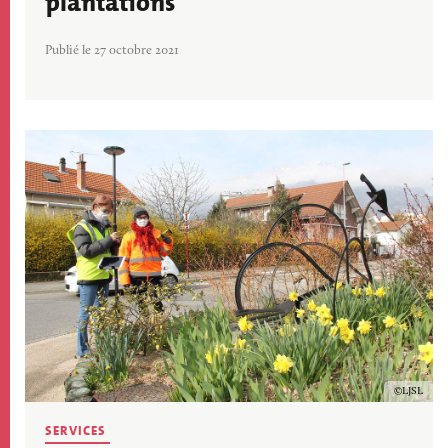
plantations
Publié le 27 octobre 2021
Image
Copyrig
LJSL
SERVICES