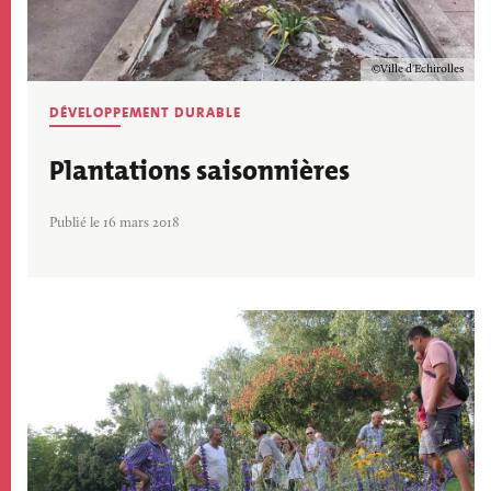
Copyright
Ville d'Echirolles
DÉVELOPPEMENT DURABLE
Plantations saisonnières
Publié le 16 mars 2018
Image