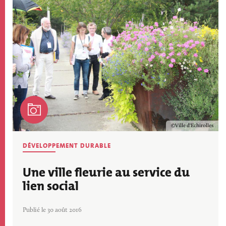
Image
Copyright
Ville d'Echirolles
DÉVELOPPEMENT DURABLE
Une ville fleurie au service du
lien social
Publié le 30 août 2016