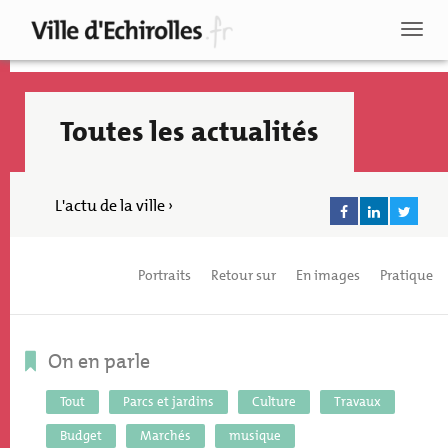
Aller
au
Toggl
contenu
naviga
principal
Toutes les actualités
L'actu de la ville ›
Portraits
Retour sur
En images
Pratique
On en parle
Tout
Parcs et jardins
Culture
Travaux
Recherche
Budget
Marchés
musique