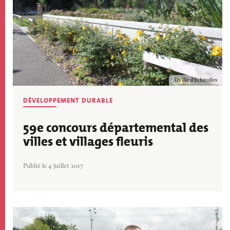
Copyright
Ville d'Echirolles
DÉVELOPPEMENT DURABLE
59e concours départemental des
villes et villages fleuris
Publié le 4 juillet 2017
Image