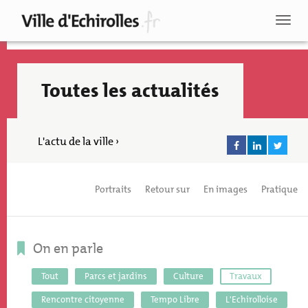
Aller
au
Toggl
contenu
naviga
principal
Toutes les actualités
L'actu de la ville ›
Portraits
Retour sur
En images
Pratique
On en parle
Tout
Parcs et jardins
Culture
Travaux
Recherche
Rencontre citoyenne
Tempo Libre
L'Echirolloise