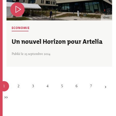
Copyrig
MS
ECONOMIE
Un nouvel Horizon pour Artelia
Publié le 25 septembre 2024
Pagination
Page
1
Page
2
Page
3
Page
4
Page
5
Page
6
Page
7
actuelle