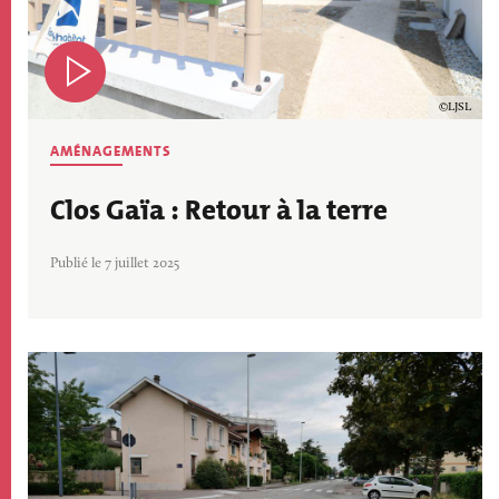
Copyrig
LJSL
AMÉNAGEMENTS
Clos Gaïa : Retour à la terre
Publié le 7 juillet 2025
Image