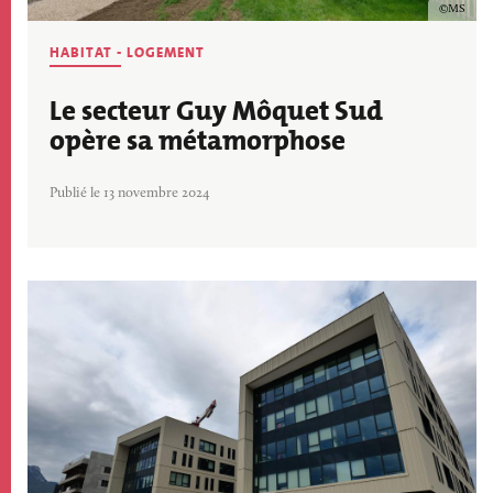
Copyrig
MS
HABITAT - LOGEMENT
Le secteur Guy Môquet Sud
opère sa métamorphose
Publié le 13 novembre 2024
Image