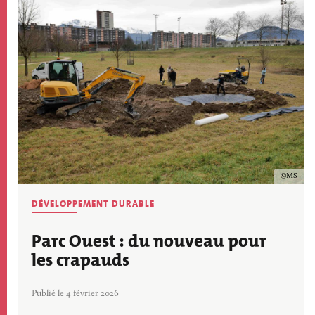
Image
Copyrig
MS
DÉVELOPPEMENT DURABLE
Parc Ouest : du nouveau pour
les crapauds
Publié le 4 février 2026