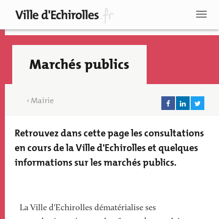
Aller
au
Toggl
contenu
naviga
principal
Marchés publics
Mairie
Retrouvez dans cette page les consultations
Texte
accroche
en cours de la Ville d'Echirolles et quelques
informations sur les marchés publics.
Paragraphs
Recherche
La Ville d'Echirolles dématérialise ses