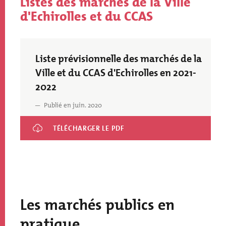
Listes des marchés de la Ville
Titre
d'Echirolles et du CCAS
Thematique
Liste prévisionnelle des marchés de la
document
Ville et du CCAS d'Echirolles en 2021-
2022
Publié en juin. 2020
Liste prévisionnelle des marchés de la Ville et du CCAS
d'Echirolles en 2021-2022
Les marchés publics en
pratique