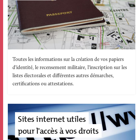
Texte
Toutes les informations sur la création de vos papiers
d'identité, le recensement militaire, l’inscription sur les
accroche
listes électorales et différentes autres démarches,
certifications ou attestations.
Image
accroche
Sites internet utiles
page
pour l'accès à vos droits
édito