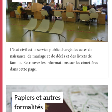
Texte
L'état civil est le service public chargé des actes de
naissance, de mariage et de décès et des livrets de
accroche
famille. Retrouvez les informations sur les cimetières
dans cette page.
Image
accroche
Papiers et autres
page
formalités
édito