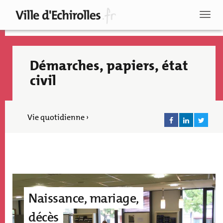
Aller
au
Toggl
contenu
naviga
principal
Démarches, papiers, état
civil
Vie quotidienne ›
Image
accroche
Naissance, mariage,
Recherche
page
décès
édito