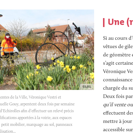
Texte
Une (r
Si au cours d
vêtues de gil
de géomètre et
s’agit certain
Véronique Ves
connaissance 
Copyright
LJSL
chargée du su
Deux fois par
ntes de la Ville, Véronique Vestri et
qu’il vente o
lle Gouy, arpentent deux fois par semaine
 d'Echirolles afin d'effectuer un relevé précis
effectuent de
fications apportées à la voirie, aux espaces
mettre à jour
u petit mobilier, marquage au sol, panneaux
accessible sur 
lisation...