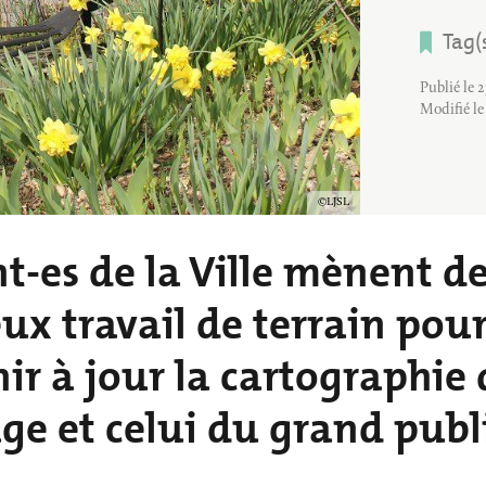
BALADES ET 
INS
PETITE ENFANCE
RANDONNÉES
Tag(
VILLE ENGAGÉE
Publié le 
Modifié le
Copyright
LJSL
nt-es de la Ville mènent 
ux travail de terrain pour
r à jour la cartographie 
ge et celui du grand publi