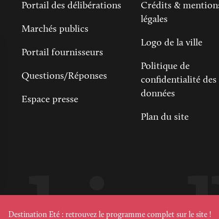
Portail des délibérations
Crédits & mention
légales
Marchés publics
Logo de la ville
Portail fournisseurs
Politique de
Questions/Réponses
confidentialité des
données
Espace presse
Plan du site
sez vos Options
s paramètres de confidentialité, en garantissant la con
Destination Eté : retrouvez le programme complet sur le site !