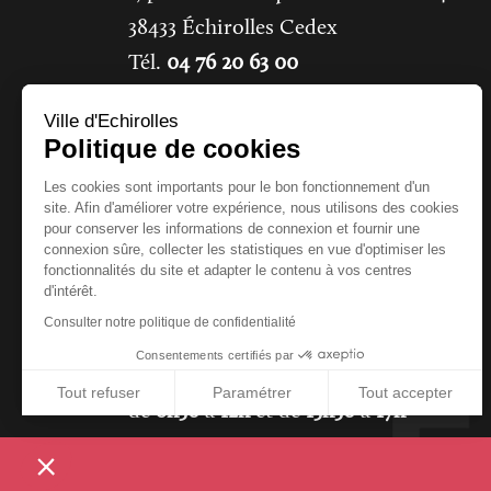
38433
Échirolles Cedex
Tél.
04 76 20 63 00
Ville d'Echirolles
CONTACTER LA MAIRIE
Politique de cookies
Les cookies sont importants pour le bon fonctionnement d'un
site. Afin d'améliorer votre expérience, nous utilisons des cookies
pour conserver les informations de connexion et fournir une
connexion sûre, collecter les statistiques en vue d'optimiser les
fonctionnalités du site et adapter le contenu à vos centres
d'intérêt.
Horaires
Consulter notre politique de confidentialité
Consentements certifiés par
Ouvert du lundi au vendredi
Tout refuser
Paramétrer
Tout accepter
de
8h30
à
12h
et de
13h30
à
17h
Axeptio consent
Plateforme de Gestion du Consentement : Personnali
Notre plateforme vous permet d'adapter et de gérer vo