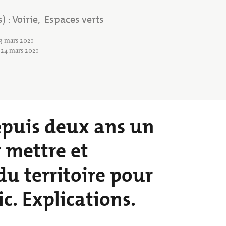
Annuaire des associations
Déchèterie, tri
s)
Voirie
Espaces verts
Tags
23 mars 2021
 24 mars 2021
depuis deux ans un
 mettre et
du territoire pour
c. Explications.