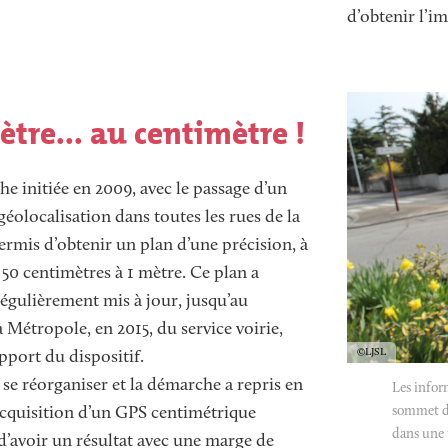
d’obtenir l’im
Image
Image
tre... au centimètre !
 initiée en 2009, avec le passage d’un
géolocalisation dans toutes les rues de la
 permis d’obtenir un plan d’une précision, à
 50 centimètres à 1 mètre. Ce plan a
régulièrement mis à jour, jusqu’au
la Métropole, en 2015, du service voirie,
Copyright
LJSL
pport du dispositif.
Descriptif
se réorganiser et la démarche a repris en
Les inform
Image
acquisition d’un GPS centimétrique
sommet de
dans une t
d’avoir un résultat avec une marge de