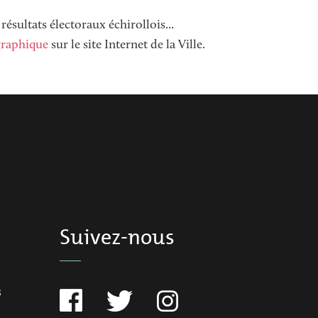
résultats électoraux échirollois...
graphique
sur le site Internet de la Ville.
Suivez-nous
s