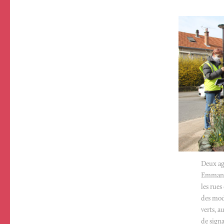
Paragraphs
Image
Image
Descriptif
Deux age
Image
Emmanue
les rues
des modi
verts, a
de signa