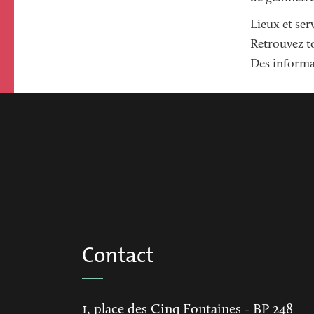
Lieux et ser
Retrouvez to
Des informa
Contact
1, place des Cinq Fontaines
- BP 248