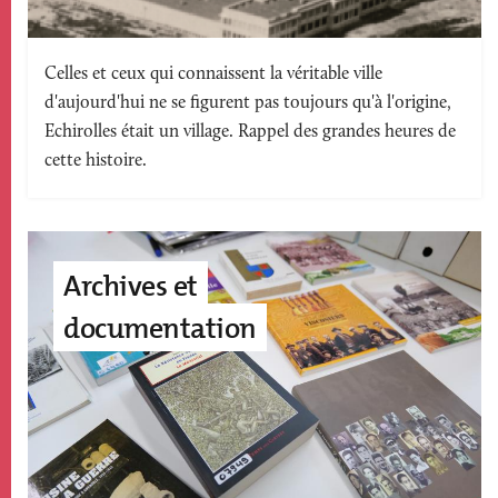
Texte
Celles et ceux qui connaissent la véritable ville
d'aujourd'hui ne se figurent pas toujours qu'à l'origine,
accroche
Echirolles était un village. Rappel des grandes heures de
cette histoire.
Image
accroche
Archives et
page
documentation
édito