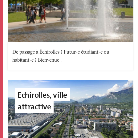
Texte
De passage à Échirolles ? Futur-e étudiant-e ou
habitant-e ? Bienvenue !
accroche
Image
accroche
Echirolles, ville
page
attractive
édito