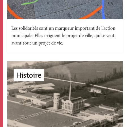
Texte
Les solidarités sont un marqueur important de l'action
municipale. Elles irriguent le projet de ville, qui se veut
accroche
avant tout un projet de vie.
Image
accroche
Histoire
page
édito