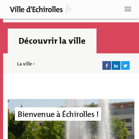
Aller
au
Toggl
contenu
naviga
principal
Découvrir la ville
La ville ›
Image
accroche
Bienvenue à Échirolles !
page
Recherche
édito