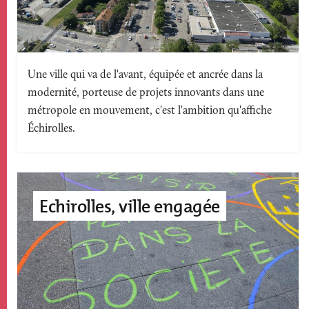
Texte
Une ville qui va de l'avant, équipée et ancrée dans la
modernité, porteuse de projets innovants dans une
accroche
métropole en mouvement, c'est l'ambition qu'affiche
Échirolles.
Image
accroche
Echirolles, ville engagée
page
édito