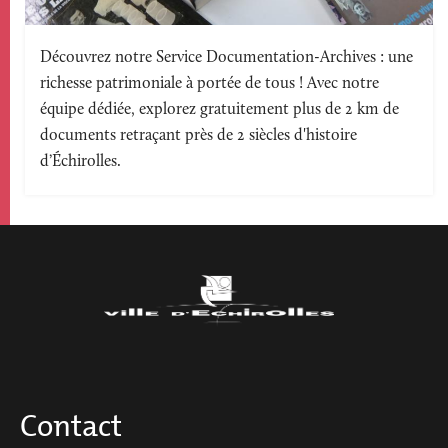
Texte
Découvrez notre Service Documentation-Archives : une
richesse patrimoniale à portée de tous ! Avec notre
accroche
équipe dédiée, explorez gratuitement plus de 2 km de
documents retraçant près de 2 siècles d'histoire
d’Échirolles.
Contact