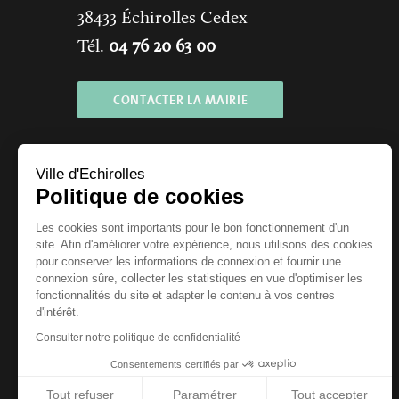
38433
Échirolles Cedex
Tél.
04 76 20 63 00
CONTACTER LA MAIRIE
Ville d'Echirolles
Politique de cookies
Les cookies sont importants pour le bon fonctionnement d'un
site. Afin d'améliorer votre expérience, nous utilisons des cookies
pour conserver les informations de connexion et fournir une
connexion sûre, collecter les statistiques en vue d'optimiser les
Horaires
fonctionnalités du site et adapter le contenu à vos centres
d'intérêt.
Ouvert du lundi au vendredi
Consulter notre politique de confidentialité
de
8h30
à
12h
et de
13h30
à
17h
Consentements certifiés par
Tout refuser
Paramétrer
Tout accepter