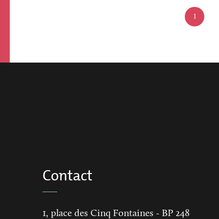
Pagination
Page
1
actuelle
Contact
1, place des Cinq Fontaines
- BP 248