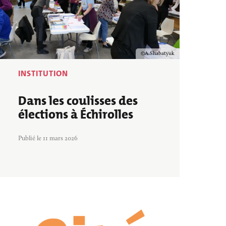
Copyright
A.Shabatyuk
INSTITUTION
Dans les coulisses des
élections à Échirolles
Publié le 11 mars 2026
Image