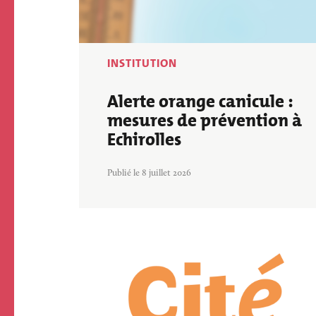
ECOLE ET 
PARCS ET JARD
PÉRISCOLAIRE
BIENVENUE À 
ECHIROLLES !
INSTITUTION
Alerte orange canicule :
mesures de prévention à
Echirolles
Publié le 8 juillet 2026
Image