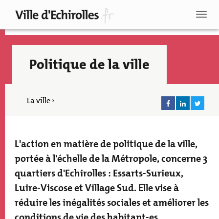
Aller
au
Toggl
contenu
naviga
principal
Politique de la ville
La ville ›
L'action en matière de politique de la ville,
Texte
accroche
portée à l'échelle de la Métropole, concerne 3
quartiers d'Echirolles : Essarts-Surieux,
Luire-Viscose et Village Sud. Elle vise à
réduire les inégalités sociales et améliorer les
Recherche
conditions de vie des habitant-es.