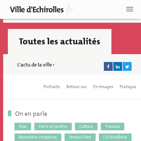
Aller
au
Toggl
contenu
naviga
principal
Toutes les actualités
L'actu de la ville ›
Portraits
Retour sur
En images
Pratique
On en parle
Tout
Parcs et jardins
Culture
Travaux
Recherche
Rencontre citoyenne
Tempo Libre
L'Echirolloise