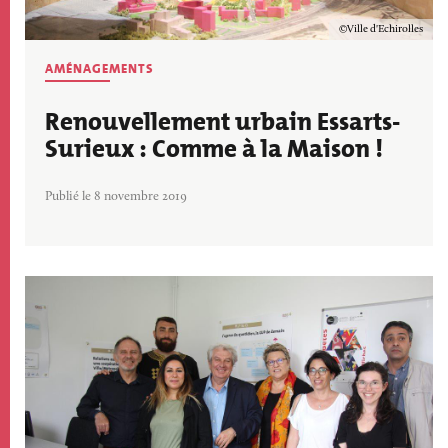
Copyright
Ville d'Echirolles
AMÉNAGEMENTS
Renouvellement urbain Essarts-
Surieux : Comme à la Maison !
Publié le 8 novembre 2019
Image