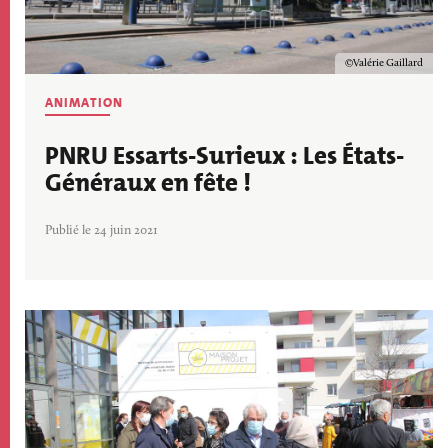
Copyright
Valérie Gaillard
ANIMATION
PNRU Essarts-Surieux : Les États-
Généraux en fête !
Publié le 24 juin 2021
Image