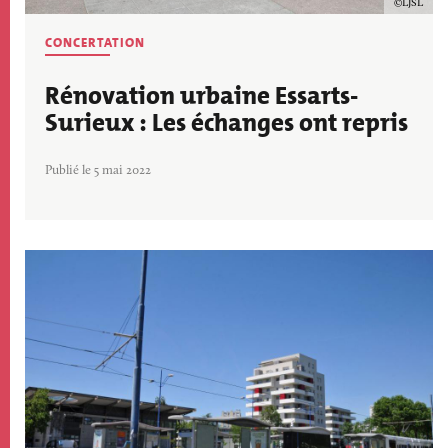
Copyrig
LJSL
CONCERTATION
Rénovation urbaine Essarts-
Surieux : Les échanges ont repris
Publié le 5 mai 2022
Image