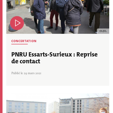
Copyrig
LJSL
CONCERTATION
PNRU Essarts-Surieux : Reprise
de contact
Publié le 29 mars 2021
Image