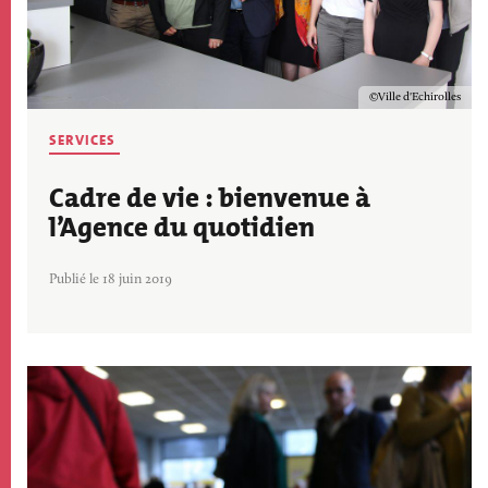
Copyright
Ville d'Echirolles
SERVICES
Cadre de vie : bienvenue à
l’Agence du quotidien
Publié le 18 juin 2019
Image