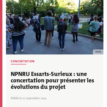
Copyrig
MS
CONCERTATION
NPNRU Essarts-Surieux : une
concertation pour présenter les
évolutions du projet
Publié le 27 septembre 2023