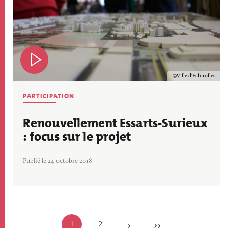
Copyright
Ville d'Echirolles
PARTICIPATION
Renouvellement Essarts-Surieux
: focus sur le projet
Publié le 24 octobre 2018
Pagination
Page
1
Page
2