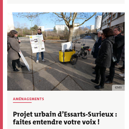
Image
Copyrig
MS
AMÉNAGEMENTS
Projet urbain d’Essarts-Surieux :
faites entendre votre voix !