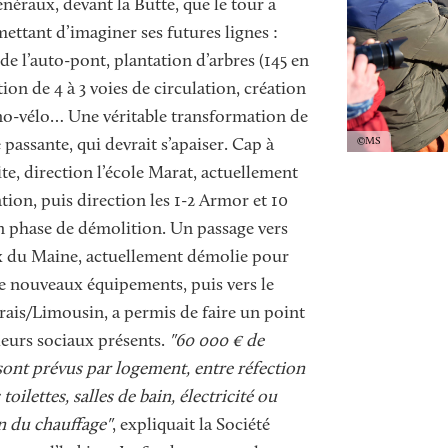
néraux, devant la Butte, que le tour a
ettant d’imaginer ses futures lignes :
de l’auto-pont, plantation d’arbres (145 en
tion de 4 à 3 voies de circulation, création
o-vélo… Une véritable transformation de
Copyright
MS
 passante, qui devrait s’apaiser. Cap à
ite, direction l’école Marat, actuellement
ation, puis direction les 1-2 Armor et 10
n phase de démolition. Un passage vers
eux du Maine, actuellement démolie pour
de nouveaux équipements, puis vers le
rais/Limousin, a permis de faire un point
lleurs sociaux présents.
"60 000 € de
sont prévus par logement, entre réfection
 toilettes, salles de bain, électricité ou
n du chauffage"
, expliquait la Société