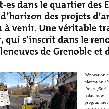
-es dans le quartier des Es
 d’horizon des projets d
u à venir. Une véritable 
, qui s’inscrit dans le re
leneuves de Grenoble et d
Texte
Rénovation d
plantation d’
Essarts/Surie
habitant-es s
programme na