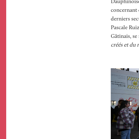
Dauphinoise 
concernant d
derniers sec
Pascale Ruiz
Gâtinais, se
créés et du 
Image
Image