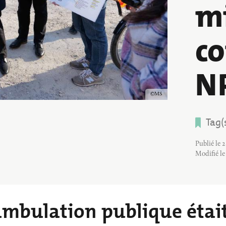
m
BALADES ET 
INS
PETITE ENFANCE
RANDONNÉES
VILLE ENGAGÉE
c
N
Copyright
MS
Tag(
Publié le 2
Modifié le
mbulation publique étai