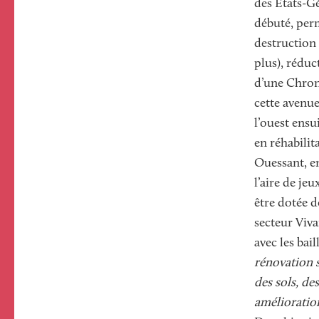
des Etats-Gé
débuté, perm
destruction 
plus), réduc
d’une Chron
cette avenue
l’ouest ensu
en réhabilit
Ouessant, e
l’aire de j
être dotée 
secteur Viva
avec les bai
rénovation 
des sols, des
amélioratio