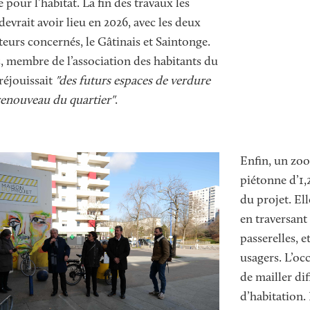
pour l’habitat. La fin des travaux les
evrait avoir lieu en 2026, avec les deux
teurs concernés, le Gâtinais et Saintonge.
, membre de l’association des habitants du
 réjouissait
"des futurs espaces de verdure
renouveau du quartier"
.
Texte
Enfin, un zoo
piétonne d’1,
du projet. Ell
en traversant
passerelles, e
usagers. L’oc
de mailler di
d’habitation. 