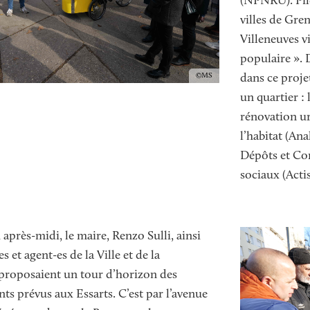
(NPNRU). Pilo
villes de Gren
Villeneuves v
populaire ».
Copyright
MS
dans ce projet
un quartier : 
rénovation ur
l’habitat (An
Dépôts et Con
sociaux (Acti
Image
Image
après-midi, le maire, Renzo Sulli, ainsi
s et agent-es de la Ville et de la
proposaient un tour d’horizon des
s prévus aux Essarts. C’est par l’avenue