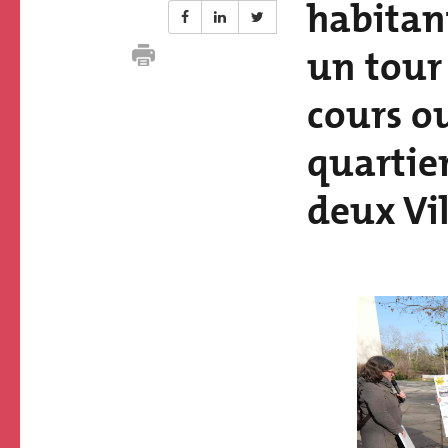
habitant
un tour
cours o
quartier
deux Vil
Paragraphs
Image
Image