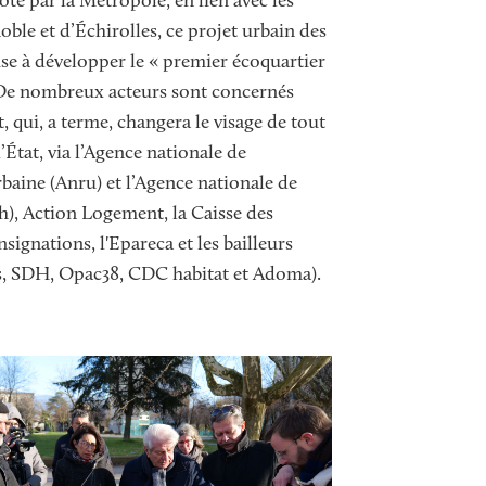
té par la Métropole, en lien avec les
oble et d’Échirolles, ce projet urbain des
ise à développer le « premier écoquartier
 De nombreux acteurs sont concernés
, qui, a terme, changera le visage de tout
l’État, via l’Agence nationale de
baine (Anru) et l’Agence nationale de
ah), Action Logement, la Caisse des
signations, l'Epareca et les bailleurs
s, SDH, Opac38, CDC habitat et Adoma).