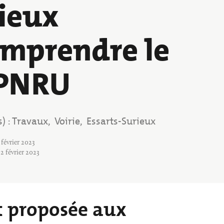
ieux
Annuaire des associations
Déchèterie, tri
omprendre le
PNRU
s)
Travaux
Voirie
Essarts-Surieux
Tags
 février 2023
 2 février 2023
t proposée aux