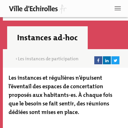
Aller
au
Toggl
contenu
naviga
principal
Instances ad-hoc
Les instances de participation
Les instances et régulières n’épuisent
Texte
accroche
l’éventail des espaces de concertation
proposés aux habitants-es. À chaque fois
que le besoin se fait sentir, des réunions
dédiées sont mises en place.
Recherche
Paragraphs