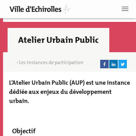
Aller
au
Toggl
contenu
naviga
principal
Atelier Urbain Public
Les instances de participation
L’Atelier Urbain Public (AUP) est une instance
Texte
accroche
dédiée aux enjeux du développement
urbain.
Paragraphs
Recherche
Objectif