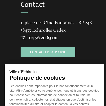
Contact
1, place des Cinq Fontaines
- BP 248
38433
Échirolles Cedex
Tél.
04 76 20 63 00
CONTACTER LA MAIRIE
Ville d'Echirolles
Politique de cookies
Les cookies sont importants pour le bon fonctionnement d'un
site. Afin d'améliorer votre expérience, nous utilisons des cookies
pour conserver les informations de connexion et fournir une
connexion sûre, collecter les statistiques en vue d'optimiser les
Horaires
fonctionnalités du site et adapter le contenu à vos centres