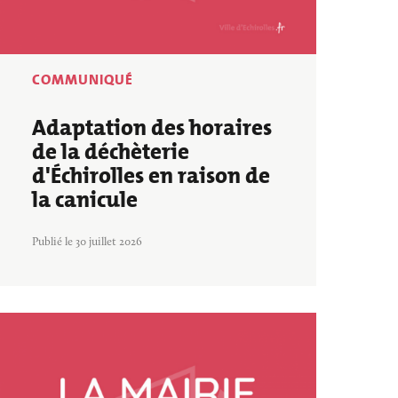
Annuaire des associations
Déchèterie, tri
COMMUNIQUÉ
Adaptation des horaires
de la déchèterie
d'Échirolles en raison de
la canicule
Publié le 30 juillet 2026
Image