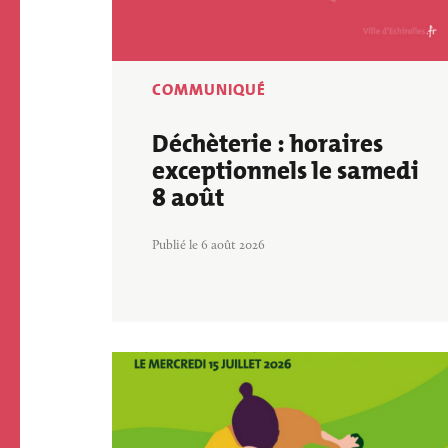
ECOLE ET 
PARCS ET JARD
PÉRISCOLAIRE
BIENVENUE À 
ECHIROLLES !
COMMUNIQUÉ
Déchèterie : horaires
exceptionnels le samedi
8 août
Publié le 6 août 2026
Image