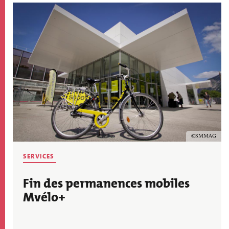
Image
Copyright
SMMAG
THÉMATIQUE
SERVICES
ACTU
Fin des permanences mobiles
Mvélo+