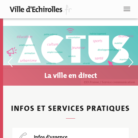
Aller
au
Toggl
contenu
naviga
principal
Précédent
Suiv
Image
La ville en direct
Copyright
D.Fraisse / Service communication
INFOS ET SERVICES PRATIQUES
Recherche
Infos d'urgence