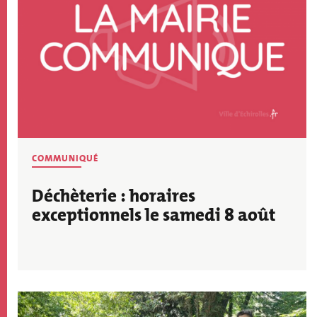
THÉMATIQUE
COMMUNIQUÉ
ACTU
Déchèterie : horaires
exceptionnels le samedi 8 août
Image