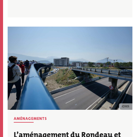
Image
Copyrig
MS
THÉMATIQUE
AMÉNAGEMENTS
ACTU
L’aménagement du Rondeau et