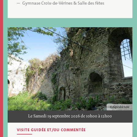
Gymnase Croix-de-Vérines & Salle des fêtes
Image
Copyright
AlpesIsHere
Le Samedi 19 septembre 2026 de 10h00 à 12h00
VISITE GUIDÉE ET/OU COMMENTÉE