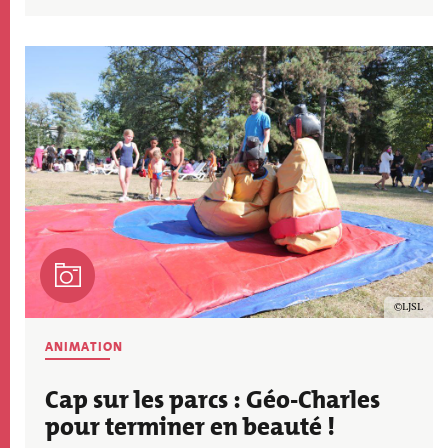
Image
Copyrig
LJSL
THÉMATIQUE
ANIMATION
ACTU
Cap sur les parcs : Géo-Charles
pour terminer en beauté !