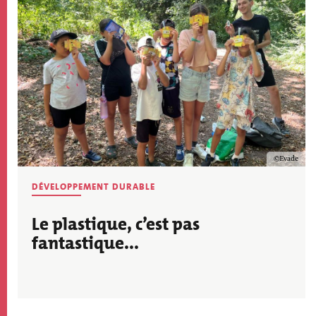
Copyrigh
Evade
THÉMATIQUE
DÉVELOPPEMENT DURABLE
ACTU
Le plastique, c’est pas
fantastique...