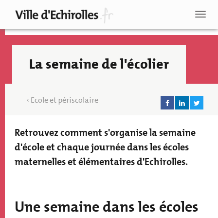
Aller
au
Toggl
contenu
naviga
principal
La semaine de l'écolier
Ecole et périscolaire
Retrouvez comment s'organise la semaine
Texte
accroche
d'école et chaque journée dans les écoles
maternelles et élémentaires d'Echirolles.
Paragraphs
Recherche
Une semaine dans les écoles