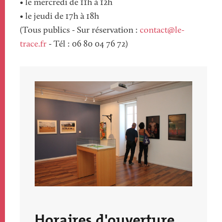
• le mercredi de 11h à 12h
• le jeudi de 17h à 18h
(Tous publics - Sur réservation :
contact@le-
trace.fr
- Tél : 06 80 04 76 72)
Image
Image
Texte
Horaires d'ouverture