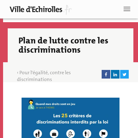
Aller
au
Toggl
contenu
naviga
principal
Plan de lutte contre les
discriminations
Pour l'égalité, contre les
discriminations
Paragraphs
Image
Image
Recherche