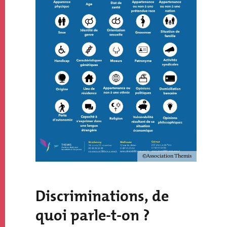
Copyright
Association Themis
Texte
Discriminations, de
quoi parle-t-on ?