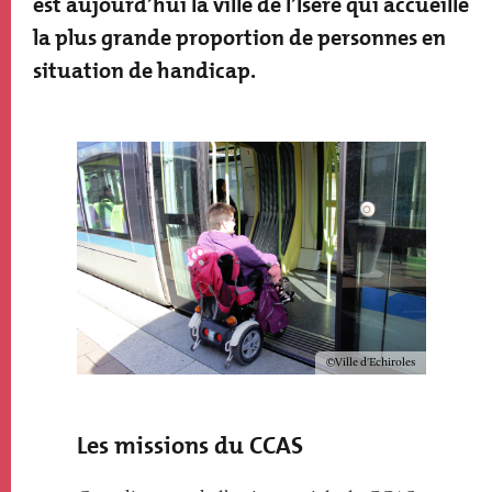
est aujourd’hui la ville de l’Isère qui accueille
la plus grande proportion de personnes en
situation de handicap.
Paragraphs
Image
Image
Copyright
Ville d'Echiroles
Texte
Les missions du CCAS