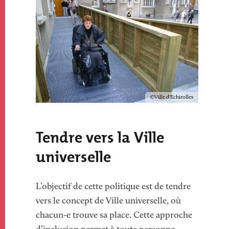
Image
Image
Copyright
Ville d'Echirolles
Texte
Tendre vers la Ville
universelle
L’objectif de cette politique est de tendre
vers le concept de Ville universelle, où
chacun-e trouve sa place. Cette approche