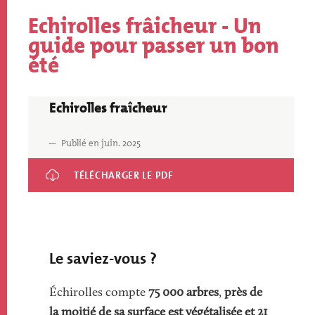
Echirolles frâicheur - Un
Titre
guide pour passer un bon
été
Echirolles fraîcheur
Fichier
Publié en juin. 2025
Echirolles fraîcheur
Le saviez-vous ?
Échirolles compte
75 000 arbres
,
près de
la moitié de sa surface est végétalisée et 21