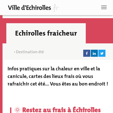
Aller
au
Toggl
contenu
naviga
principal
Echirolles fraicheur
Destination été
Infos pratiques sur la chaleur en ville et la
Texte
accroche
canicule, cartes des lieux frais où vous
rafraichir cet été... Vous êtes au bon endroit !
Paragraphs
Recherche
🌞
Restez au frais à Échirolles