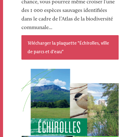
chance, vous pourrez même croiser l’une
des 1 000 espèces sauvages identifiées
dans le cadre de l’Atlas de la biodiversité
communale...
Télécharger la plaquette "Échirolles, ville
de parcs et d'eau"
Image
Image