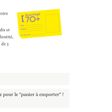
votre
dis et
dentité,
 de 3
 pour le "panier à emporter" !