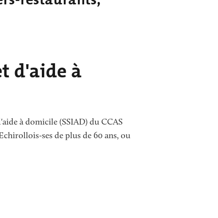
Annuaire des associations
Déchèterie, tri
et d'aide à
 d'aide à domicile (SSIAD) du CCAS
Echirollois-ses de plus de 60 ans, ou