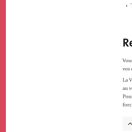
R
Vous
vos 
La V
au v
Pour
forc