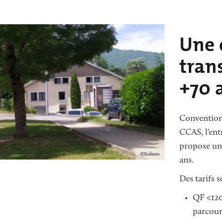
ge
ge
Texte
Une 
tran
+70 
Conventionn
CCAS, l'ent
propose une
Copyright
Soleeo
ans.
Des tarifs 
QF <120
parcou