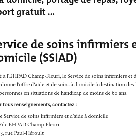
BALADES ET 
INS
PETITE ENFANCE
RANDONNÉES
ort gratuit ...
VILLE ENGAGÉE
s
ervice de soins infirmiers 
omicile (SSIAD)
é à l'EHPAD Champ-Fleuri, le Service de soins infirmiers et
donne l'offre d'aide et de soins à domicile à destination des 
personnes en situations de handicap de moins de 60 ans.
 tous renseignements, contactez :
le Service de soins infirmiers et d'aide à domicile
Rdc EHPAD Champ-Fleuri,
13, rue Paul-Héroult