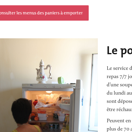
onsulter les menus des paniers à emporter
ge
ge
Texte
Le p
Le service 
repas 7/7 jo
d’une soupe 
du lundi au
sont déposé
être réchauf
Peuvent en 
plus de 70 