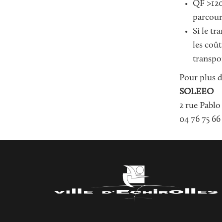
QF >120
parcou
Si le t
les coût
transpo
Pour plus d
SOLEEO
2 rue Pablo
04 76 75 66