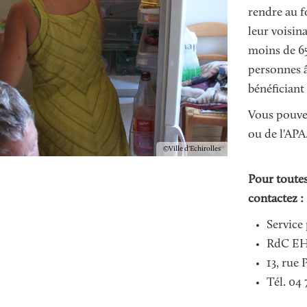
rendre au f
leur voisin
moins de 65
personnes â
bénéficiant 
Vous pouvez
ou de l'APA
Copyright
Ville d'Echirolles
Pour toutes
contactez :
Service
RdC EH
13, rue
Tél. 04 