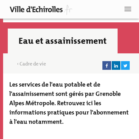
Aller
au
Toggl
contenu
naviga
principal
Eau et assainissement
Cadre de vie
Les services de l'eau potable et de
Texte
accroche
l'assainissement sont gérés par Grenoble
Alpes Métropole. Retrouvez ici les
informations pratiques pour l'abonnement
à l'eau notamment.
Recherche
Paragraphs