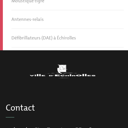
Moustique tigre
Antennes-relais
Défibrillateurs (DAE) à Échirolles
Contact