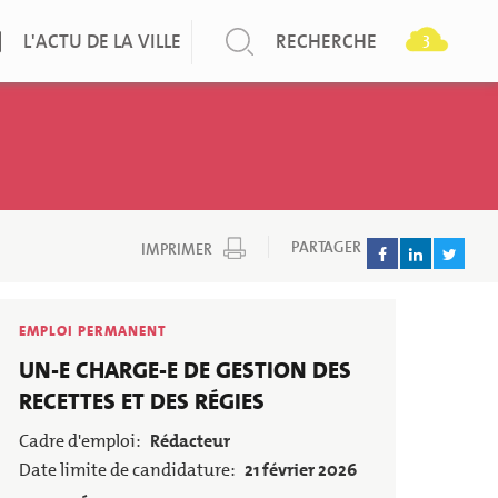
3
L'ACTU DE LA VILLE
RECHERCHE
ACCÈS DIRECT
ACCÈS DIRECT
ACCÈS DIRECT
Les élu-es
Papiers d'identité
Bibliothèques
Conseil municipal en direct
Contacter le CCAS
La Rampe
PARTAGER
Délibérations
Demander un logement social
EMPLOI PERMANENT
Poste
Offres d'emploi
Menus séniors
UN-E CHARGE-E DE GESTION DES
RECETTES ET DES RÉGIES
Le PLU
Police municipale
Cadre d'emploi
Rédacteur
Les instances participatives
Problème sur voirie/espace public
Date limite de candidature
21 février 2026