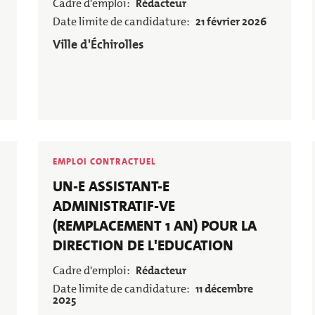
Cadre d'emploi
Rédacteur
BALADES ET 
INS
PETITE ENFANCE
RANDONNÉES
Date limite de candidature
21 février 2026
VILLE ENGAGÉE
Employeur
Ville d'Échirolles
EMPLOI CONTRACTUEL
Poste
UN-E ASSISTANT-E
ADMINISTRATIF-VE
(REMPLACEMENT 1 AN) POUR LA
DIRECTION DE L'EDUCATION
Cadre d'emploi
Rédacteur
Date limite de candidature
11 décembre
2025