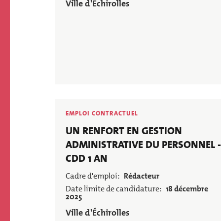
Employeur
ECOLE ET 
Ville d'Échirolles
PARCS ET JARD
PÉRISCOLAIRE
BIENVENUE À 
ECHIROLLES !
EMPLOI CONTRACTUEL
Poste
UN RENFORT EN GESTION
ADMINISTRATIVE DU PERSONNEL -
CDD 1 AN
Cadre d'emploi
Rédacteur
Date limite de candidature
18 décembre
2025
Employeur
Ville d'Échirolles