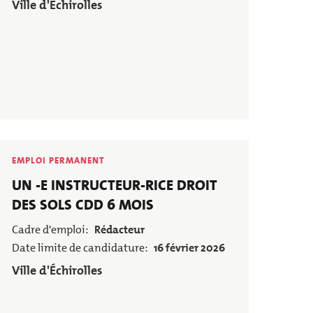
Employeur
Ville d'Échirolles
Annuaire des associations
Déchèterie, tri
EMPLOI PERMANENT
Poste
UN -E INSTRUCTEUR-RICE DROIT
DES SOLS CDD 6 MOIS
Cadre d'emploi
Rédacteur
Date limite de candidature
16 février 2026
Employeur
Ville d'Échirolles