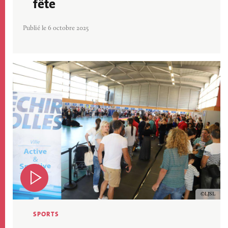
fête
Publié le 6 octobre 2025
Image
Copyrig
LJSL
SPORTS