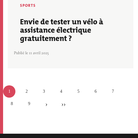
SPORTS
Envie de tester un vélo à
assistance électrique
gratuitement ?
Publié le 11 avril 2025
Pagination
Page
1
Page
2
Page
3
Page
4
Page
5
Page
6
Page
7
actuelle
Page
8
Page
9