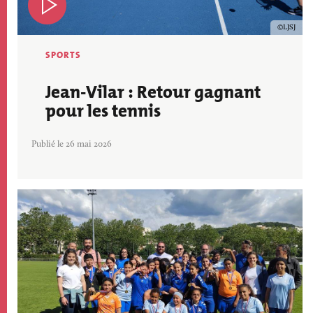
Copyrig
LJSJ
SPORTS
Jean-Vilar : Retour gagnant
pour les tennis
Publié le 26 mai 2026
Image