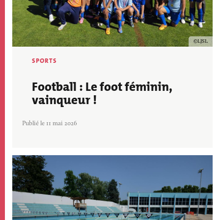
Copyrig
LJSL
SPORTS
Football : Le foot féminin,
vainqueur !
Publié le 11 mai 2026
Image