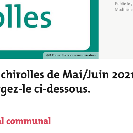
BALADES ET 
INS
PETITE ENFANCE
Publié le 
RANDONNÉES
Modifié le
VILLE ENGAGÉE
Copyright
D.Fraisse / Service communication
Échirolles de Mai/Juin 2021
gez-le ci-dessous.
al communal