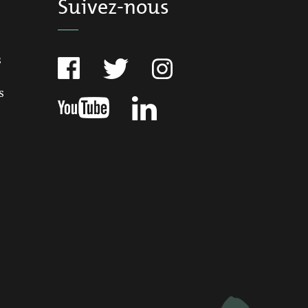
Suivez-nous
s
s