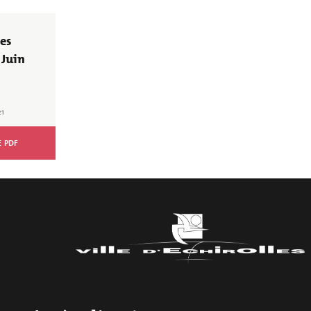
les
 Juin
21
 - Mai Juin