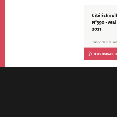
Fichier
Cité Échirol
N°390 - Mai
2021
Publié en mai. 20
Cité Échirolles N°390
2021