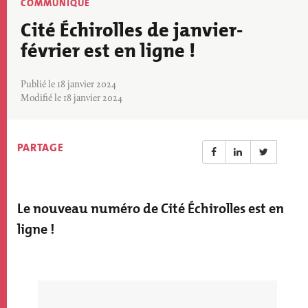
Thématique
COMMUNIQUÉ
actu
Cité Échirolles de janvier-
février est en ligne !
Publié le 18 janvier 2024
Modifié le 18 janvier 2024
PARTAGE
Le nouveau numéro de Cité Échirolles est en
Résumé
actualité
ligne !
Paragraphs