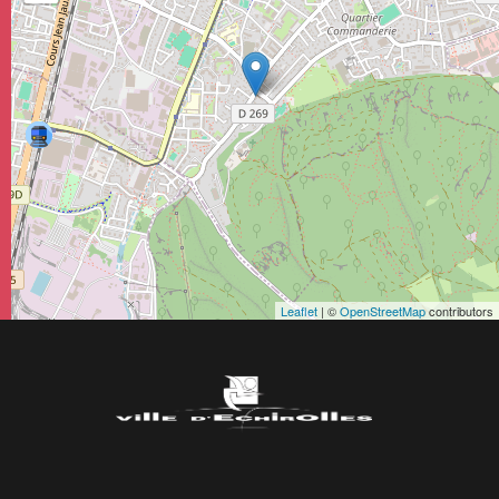
Leaflet
| ©
OpenStreetMap
contributors