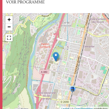
VOIR PROGRAMME
+
−
Leaflet
| ©
OpenStreetMap
contributors