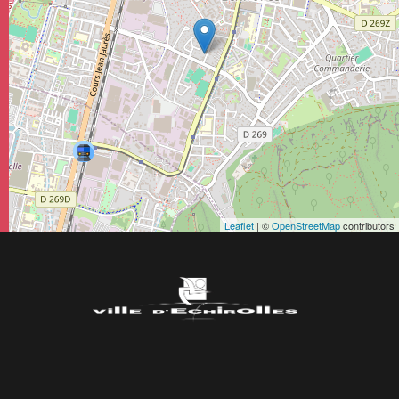
Leaflet
| ©
OpenStreetMap
contributors