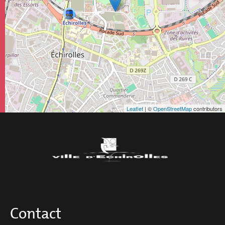
Leaflet
| ©
OpenStreetMap
contributors
Contact