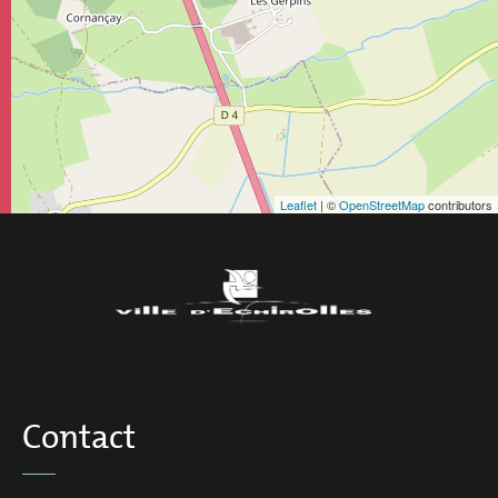
Leaflet
| ©
OpenStreetMap
contributors
Contact