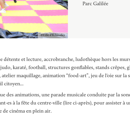
BALADES ET 
INS
PETITE ENFANCE
Parc Galilée
RANDONNÉES
VILLE ENGAGÉE
Copyright
Ville d'Echirolles
e détente et lecture, accrobranche, ludothèque hors les murs, 
judo, karaté, football, structures gonflables, stands crêpes, 
, atelier maquillage, animation “food-art”, jeu de l'oie sur la 
l citoyen...
ssue des animations, une parade musicale conduite par la so
nt-es à la fête du centre-ville (lire ci-après), pour assister 
e de cinéma en plein air.