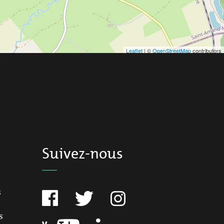
Leaflet
| ©
OpenStreetMap
contributors
Suivez-nous
s
s