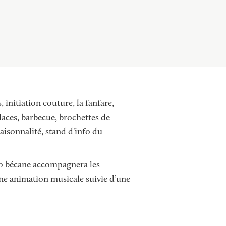
Annuaire des associations
Déchèterie, tri
initiation couture, la fanfare,
glaces, barbecue, brochettes de
saisonnalité, stand d'info du
no bécane accompagnera les
à une animation musicale suivie d’une