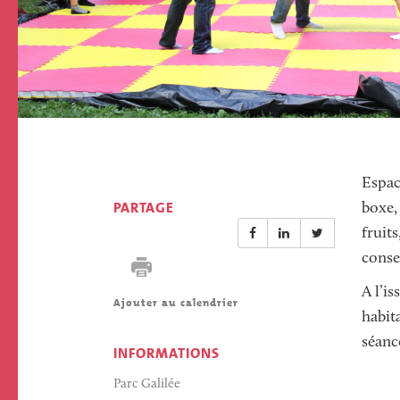
ECOLE ET 
PARCS ET JARD
PÉRISCOLAIRE
BIENVENUE À 
ECHIROLLES !
Espac
PARTAGE
boxe, 
fruits
consei
A l’i
Ajouter au calendrier
habita
séanc
INFORMATIONS
Parc Galilée