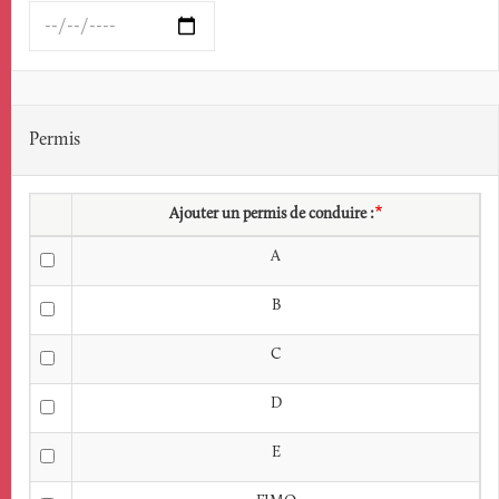
Quand
seriez-
vous
disponible
?:
Permis
Date
Ajouter un permis de conduire :
A
B
C
D
E