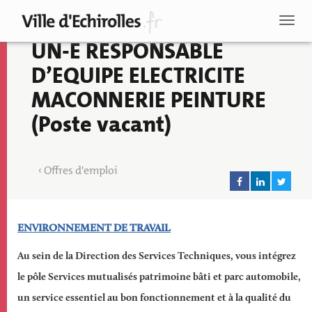
Aller
au
Toggl
contenu
naviga
UN-E RESPONSABLE
principal
D’EQUIPE ELECTRICITE
MACONNERIE PEINTURE
(Poste vacant)
Offres d'emploi
Descriptif
ENVIRONNEMENT DE TRAVAIL
de
Au sein de la Direction des Services Techniques, vous intégrez
l'emploi
le pôle Services mutualisés patrimoine bâti et parc automobile,
Recherche
un service essentiel au bon fonctionnement et à la qualité du