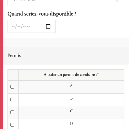
Quand seriez-vous disponible ?
Quand
seriez-
vous
disponible
?:
Permis
Date
Ajouter un permis de conduire :
A
B
C
D