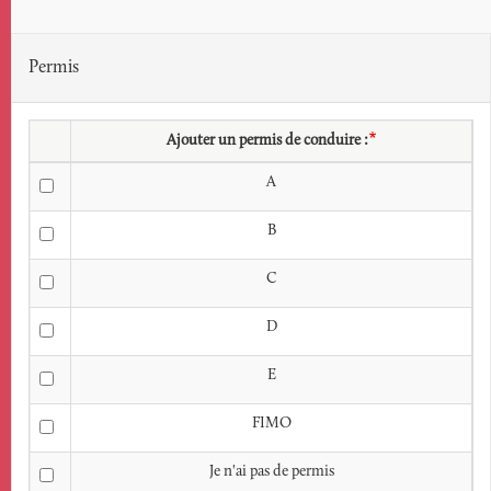
disponible
?:
Permis
Date
Ajouter un permis de conduire :
A
B
C
D
E
FIMO
Je n'ai pas de permis