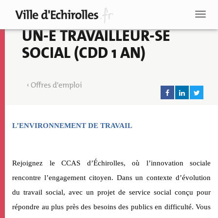
Aller
au
Toggl
contenu
naviga
UN-E TRAVAILLEUR-SE
principal
SOCIAL (CDD 1 AN)
Offres d'emploi
Descriptif
L’ENVIRONNEMENT DE TRAVAIL
de
l'emploi
Rejoignez le CCAS d’Échirolles, où l’innovation sociale
rencontre l’engagement citoyen. Dans un contexte d’évolution
du travail social, a
vec
un projet de service social conçu pour
Recherche
répondre au plus près des besoins des publics en difficulté. Vous