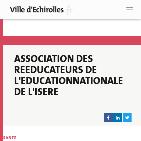
Aller
au
Toggl
contenu
naviga
principal
ASSOCIATION DES
REEDUCATEURS DE
L'EDUCATIONNATIONALE
DE L'ISERE
Recherche
SANTE