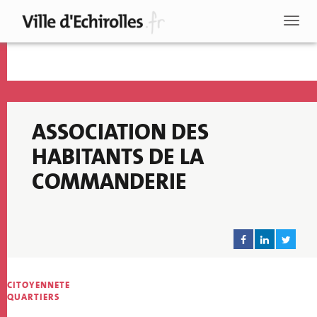
Aller
au
Toggl
contenu
naviga
principal
ASSOCIATION DES
HABITANTS DE LA
COMMANDERIE
CITOYENNETE
Recherche
QUARTIERS