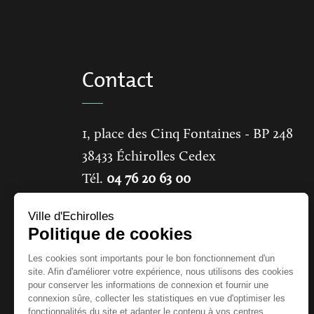
Contact
1, place des Cinq Fontaines
- BP 248
38433
Échirolles Cedex
Tél.
04 76 20 63 00
Ville d'Echirolles
CONTACTER LA MAIRIE
Politique de cookies
Les cookies sont importants pour le bon fonctionnement d'un
site. Afin d'améliorer votre expérience, nous utilisons des cookies
pour conserver les informations de connexion et fournir une
connexion sûre, collecter les statistiques en vue d'optimiser les
fonctionnalités du site et adapter le contenu à vos centres