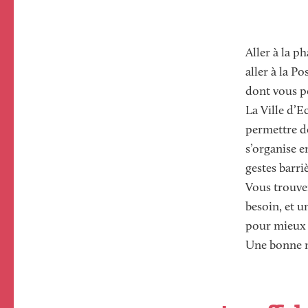
Paragraphs
Aller à la p
aller à la P
dont vous p
La Ville d’E
permettre de
s’organise e
gestes barri
Vous trouv
besoin, et 
pour mieux 
Une bonne ma