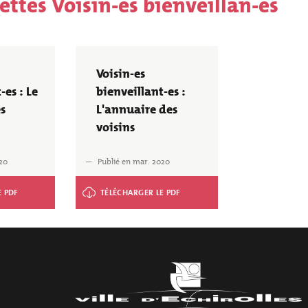
hettes Voisin-es bienveillan-es
Voisin-es
-es : Le
bienveillant-es :
s
L'annuaire des
voisins
20
Publié en mar. 2020
es : Le
Voisin-es bienveillant-es :
L'annuaire des voisins