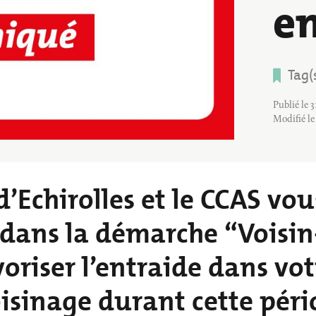
e
BALADES ET 
INS
PETITE ENFANCE
RANDONNÉES
VILLE ENGAGÉE
Tag(
Publié le 
Modifié le
 d’Echirolles et le CCAS v
 dans la démarche “Voisin
voriser l’entraide dans v
oisinage durant cette pér