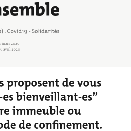
nsemble
Annuaire des associations
Déchèterie, tri
s)
Covid19 - Solidarités
Tags
31 mars 2020
 6 avril 2020
ous proposent de vous
-es bienveillant-es”
otre immeuble ou
iode de confinement.