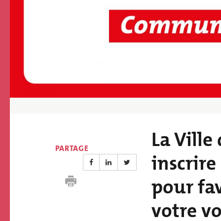
ECOLE ET 
PARCS ET JARD
PÉRISCOLAIRE
BIENVENUE À 
ECHIROLLES !
La Ville
Résumé
PARTAGE
actualité
inscrire
pour fa
votre v