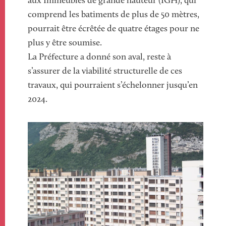
aux Immeubles de grande hauteur (IGH), qui
comprend les batiments de plus de 50 mètres,
pourrait être écrêtée de quatre étages pour ne
plus y être soumise.
La Préfecture a donné son aval, reste à
s’assurer de la viabilité structurelle de ces
travaux, qui pourraient s’échelonner jusqu’en
2024.
Image
Image