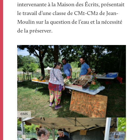
intervenante à la Maison des Écrits, présentait
le travail d’une classe de CM1-CM2 de Jean-
Moulin sur la question de l’eau
et la nécessité
de la préserver
.
Image
Image
Copyright
MS
Image