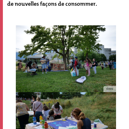
de nouvelles façons de consommer.
Paragraphs
Image
Image
Copyright
MS
Image