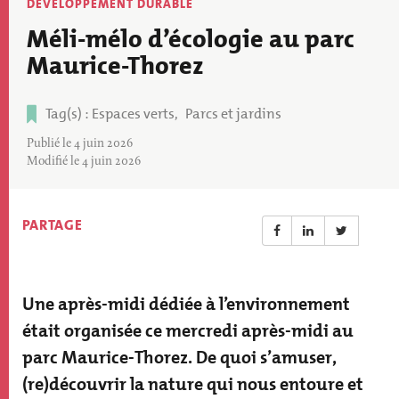
Thématique
DÉVELOPPEMENT DURABLE
actu
Méli-mélo d’écologie au parc
Maurice-Thorez
Tag(s)
Espaces verts
Parcs et jardins
Tags
Publié le 4 juin 2026
Modifié le 4 juin 2026
PARTAGE
Une après-midi dédiée à l’environnement
Résumé
actualité
était organisée ce mercredi après-midi au
parc Maurice-Thorez. De quoi s’amuser,
(re)découvrir la nature qui nous entoure et