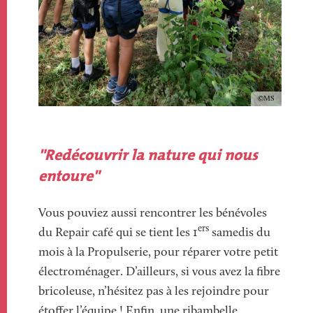
Copyright
MS
Texte
"Redécouvrir la nature qui nous
entoure"
Vous
pouviez aussi rencontrer les bénévoles
ers
du Repair café qui se tient les 1
samedis du
mois à la Propulserie, pour réparer votre petit
électroménager. D’ailleurs, si vous avez la fibre
bricoleuse, n’hésitez pas à les rejoindre pour
étoffer l’équipe ! Enfin, une ribambelle