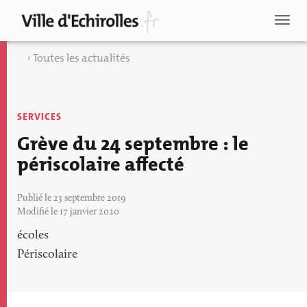
Aller
au
Toggl
contenu
naviga
principal
Toutes les actualités
Thématique
SERVICES
actu
Grève du 24 septembre : le
périscolaire affecté
Publié le 23 septembre 2019
Modifié le 17 janvier 2020
Tags
écoles
Périscolaire
Recherche