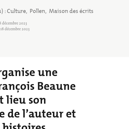
Annuaire des associations
Déchèterie, tri
s)
Culture
Pollen
Maison des écrits
Tags
18 décembre 2023
e 18 décembre 2023
 organise une
François Beaune
t lieu son
 de l’auteur et
histoires...