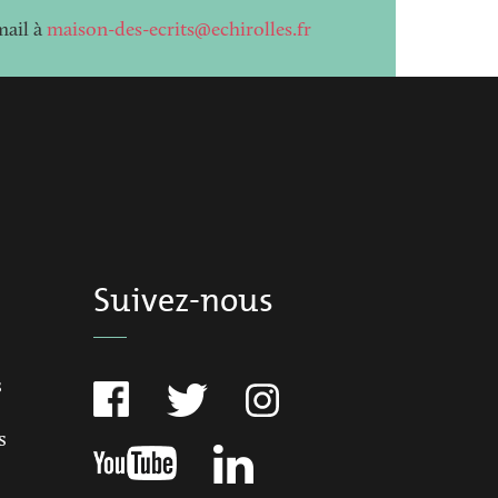
mail à
maison-des-ecrits@echirolles.fr
Suivez-nous
s
s