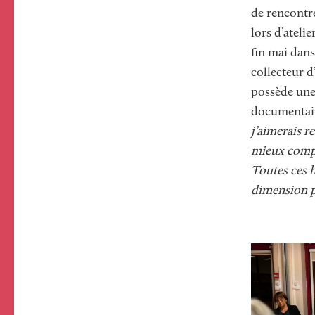
de rencontre
lors d’atelie
fin mai dans
collecteur d
possède une
documentaire
j’aimerais r
mieux compr
Toutes ces 
dimension p
Image
Image