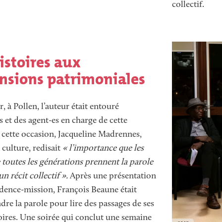
collectif.
Image
Image
istoires aux
nsions patrimoniales
r, à Pollen, l’auteur était entouré
s et des agent-es en charge de cette
 cette occasion, Jacqueline Madrennes,
 culture, redisait
« l’importance que les
 toutes les générations prennent la parole
un récit collectif ».
Après une présentation
idence-mission, François Beaune était
ndre la parole pour lire des passages de ses
toires. Une soirée qui conclut une semaine