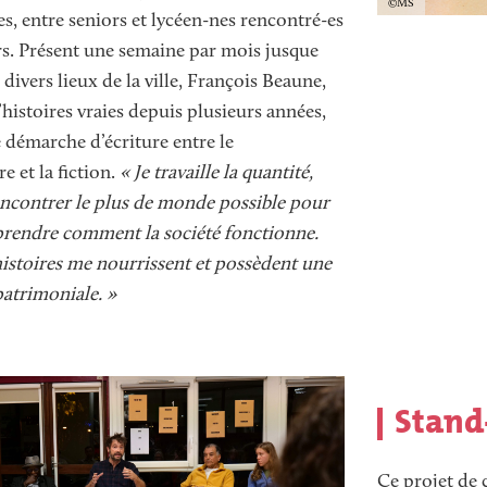
Copyright
MS
s, entre seniors et lycéen-nes rencontré-es
rs.
Présent une semaine par mois jusque
 divers lieux de la ville, François Beaune,
’histoires vraies depuis plusieurs années,
 démarche d’écriture entre le
 et la fiction.
« Je travaille la quantité,
encontrer le plus de monde possible pour
endre comment la société fonctionne.
histoires me nourrissent et possèdent une
atrimoniale. »
Texte
Stand-
C
e projet de 