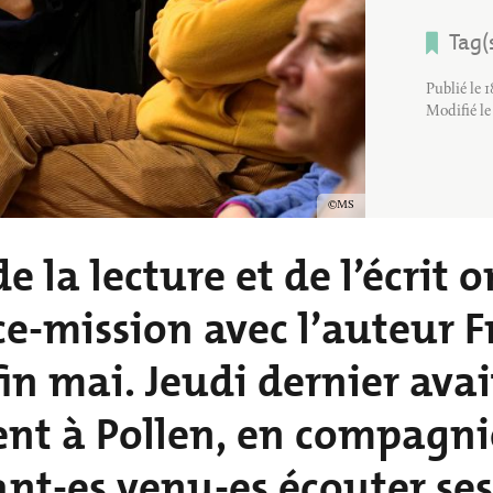
BALADES ET 
INS
PETITE ENFANCE
RANDONNÉES
Tag(
VILLE ENGAGÉE
Publié le 
Modifié l
Copyright
MS
de la lecture et de l’écrit
ce-mission avec l’auteur 
in mai. Jeudi dernier avai
nt à Pollen, en compagnie
nt-es venu-es écouter ses 