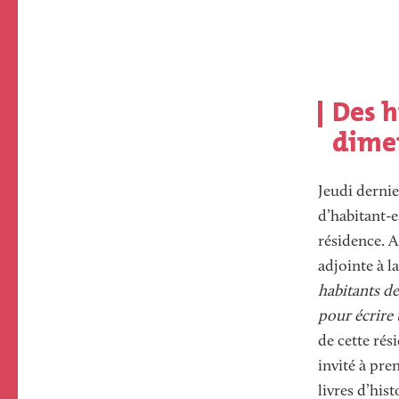
Des h
dime
Jeudi dernie
d’habitant-e
résidence. A
adjointe à la
habitants de
pour écrire 
de cette rés
invité à pre
livres d’his