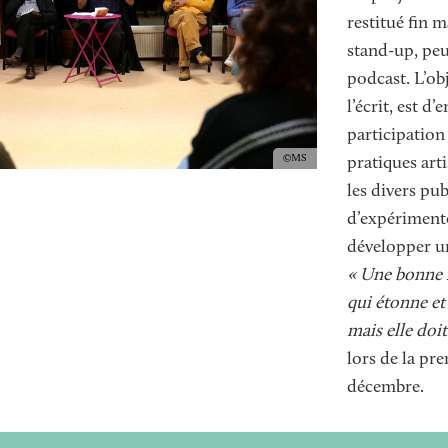
restitué fin m
stand-up, peu
podcast. L’obj
l’écrit, est d
participation
Copyright
MS
pratiques art
les divers pub
d’expérimenter
développer un 
« Une bonne h
qui étonne et
mais elle doit
lors
de
la pre
décembre.