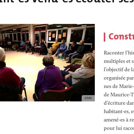
Texte
Constr
Raconter l’his
multiples et s
l’objectif de
organisée par 
nes de Marie-
de Maurice-Th
Copyright
MS
d’écriture da
habitant-es, e
amené-es à re
pour lui racon