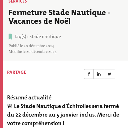
Thématique
SERVICES
actu
Fermeture Stade Nautique -
Vacances de Noël
Tag(s)
Stade nautique
Tags
Publié le 20 décembre 2024
Modifié le 20 décembre 2024
PARTAGE
Résumé actualité
Résumé
actualité
🚨 Le Stade Nautique d’Échirolles sera fermé
du 22 décembre au 5 janvier inclus. Merci de
votre compréhension !