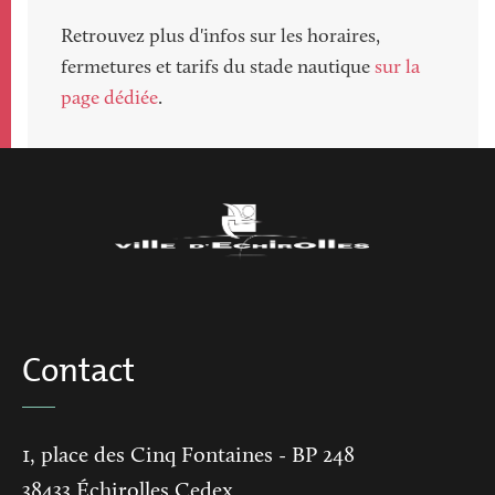
Paragraphs
Retrouvez plus d'infos sur les horaires,
fermetures et tarifs du stade nautique
sur la
page dédiée
.
Contact
1, place des Cinq Fontaines
- BP 248
38433
Échirolles Cedex