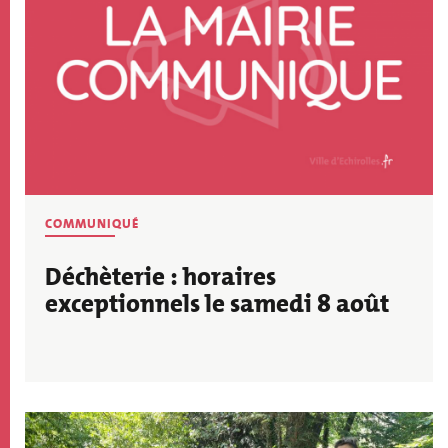
THÉMATIQUE
COMMUNIQUÉ
ACTU
Déchèterie : horaires
exceptionnels le samedi 8 août
Image