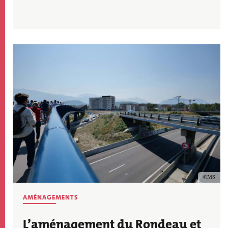
Image
Copyrig
MS
THÉMATIQUE
AMÉNAGEMENTS
ACTU
L’aménagement du Rondeau et