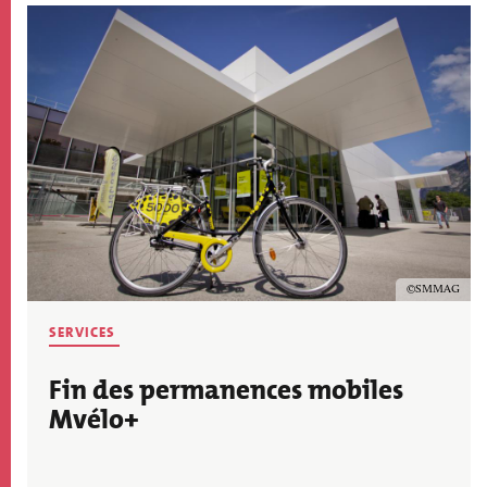
Image
Copyright
SMMAG
THÉMATIQUE
SERVICES
ACTU
Fin des permanences mobiles
Mvélo+