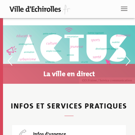
Aller
au
Toggl
contenu
naviga
principal
Précédent
Suiv
Image
La ville en direct
Copyright
D.Fraisse / Service communication
INFOS ET SERVICES PRATIQUES
Recherche
Infos d'urgence