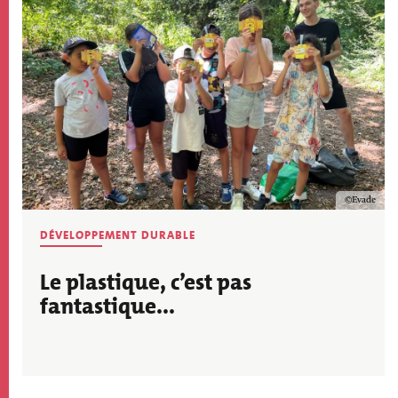
Copyrigh
Evade
THÉMATIQUE
DÉVELOPPEMENT DURABLE
ACTU
Le plastique, c’est pas
fantastique...