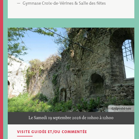
Gymnase Croix-de-Vérines & Salle des fêtes
Image
Copyright
AlpesIsHere
Le Samedi 19 septembre 2026 de 10h00 à 12h00
VISITE GUIDÉE ET/OU COMMENTÉE