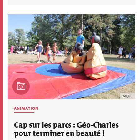
Image
Copyrig
LJSL
THÉMATIQUE
ANIMATION
ACTU
Cap sur les parcs : Géo-Charles
pour terminer en beauté !